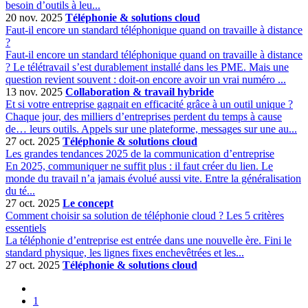
besoin d’outils à leu...
20 nov. 2025
Téléphonie & solutions cloud
Faut-il encore un standard téléphonique quand on travaille à distance
?
Faut-il encore un standard téléphonique quand on travaille à distance
? Le télétravail s’est durablement installé dans les PME. Mais une
question revient souvent : doit-on encore avoir un vrai numéro ...
13 nov. 2025
Collaboration & travail hybride
Et si votre entreprise gagnait en efficacité grâce à un outil unique ?
Chaque jour, des milliers d’entreprises perdent du temps à cause
de… leurs outils. Appels sur une plateforme, messages sur une au...
27 oct. 2025
Téléphonie & solutions cloud
Les grandes tendances 2025 de la communication d’entreprise
En 2025, communiquer ne suffit plus : il faut créer du lien. Le
monde du travail n’a jamais évolué aussi vite. Entre la généralisation
du té...
27 oct. 2025
Le concept
Comment choisir sa solution de téléphonie cloud ? Les 5 critères
essentiels
La téléphonie d’entreprise est entrée dans une nouvelle ère. Fini le
standard physique, les lignes fixes enchevêtrées et les...
27 oct. 2025
Téléphonie & solutions cloud
1