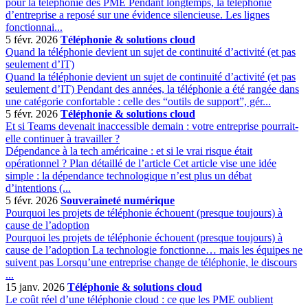
pour la téléphonie des PME Pendant longtemps, la téléphonie
d’entreprise a reposé sur une évidence silencieuse. Les lignes
fonctionnai...
5 févr. 2026
Téléphonie & solutions cloud
Quand la téléphonie devient un sujet de continuité d’activité (et pas
seulement d’IT)
Quand la téléphonie devient un sujet de continuité d’activité (et pas
seulement d’IT) Pendant des années, la téléphonie a été rangée dans
une catégorie confortable : celle des “outils de support”, gér...
5 févr. 2026
Téléphonie & solutions cloud
Et si Teams devenait inaccessible demain : votre entreprise pourrait-
elle continuer à travailler ?
Dépendance à la tech américaine : et si le vrai risque était
opérationnel ? Plan détaillé de l’article Cet article vise une idée
simple : la dépendance technologique n’est plus un débat
d’intentions (...
5 févr. 2026
Souveraineté numérique
Pourquoi les projets de téléphonie échouent (presque toujours) à
cause de l’adoption
Pourquoi les projets de téléphonie échouent (presque toujours) à
cause de l’adoption La technologie fonctionne… mais les équipes ne
suivent pas Lorsqu’une entreprise change de téléphonie, le discours
...
15 janv. 2026
Téléphonie & solutions cloud
Le coût réel d’une téléphonie cloud : ce que les PME oublient