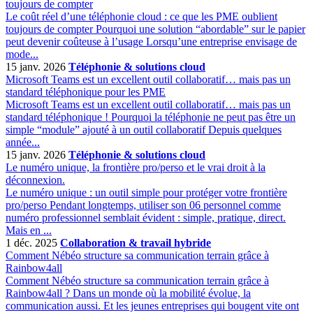
toujours de compter
Le coût réel d’une téléphonie cloud : ce que les PME oublient
toujours de compter Pourquoi une solution “abordable” sur le papier
peut devenir coûteuse à l’usage Lorsqu’une entreprise envisage de
mode...
15 janv. 2026
Téléphonie & solutions cloud
Microsoft Teams est un excellent outil collaboratif… mais pas un
standard téléphonique pour les PME
Microsoft Teams est un excellent outil collaboratif… mais pas un
standard téléphonique ! Pourquoi la téléphonie ne peut pas être un
simple “module” ajouté à un outil collaboratif Depuis quelques
année...
15 janv. 2026
Téléphonie & solutions cloud
Le numéro unique, la frontière pro/perso et le vrai droit à la
déconnexion.
Le numéro unique : un outil simple pour protéger votre frontière
pro/perso Pendant longtemps, utiliser son 06 personnel comme
numéro professionnel semblait évident : simple, pratique, direct.
Mais en ...
1 déc. 2025
Collaboration & travail hybride
Comment Nébéo structure sa communication terrain grâce à
Rainbow4all
Comment Nébéo structure sa communication terrain grâce à
Rainbow4all ? Dans un monde où la mobilité évolue, la
communication aussi. Et les jeunes entreprises qui bougent vite ont