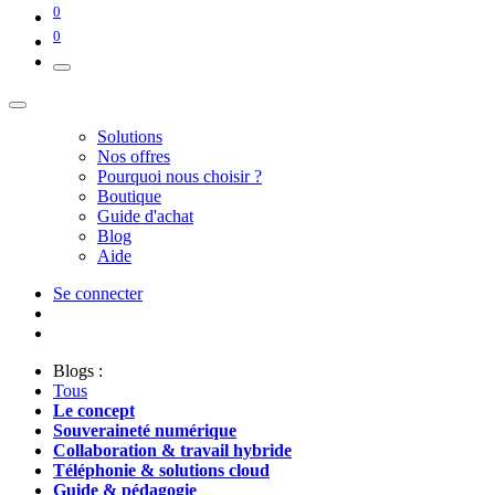
0
0
Solutions
Nos offres
Pourquoi nous choisir ?
Boutique
Guide d'achat
Blog
Aide
Se connecter
Blogs :
Tous
Le concept
Souveraineté numérique
Collaboration & travail hybride
Téléphonie & solutions cloud
Guide & pédagogie