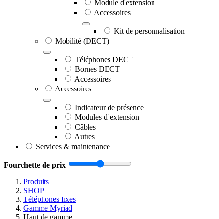
Module d'extension
Accessoires
Kit de personnalisation
Mobilité (DECT)
Téléphones DECT
Bornes DECT
Accessoires
Accessoires
Indicateur de présence
Modules d’extension
Câbles
Autres
Services & maintenance
Fourchette de prix
Produits
SHOP
Téléphones fixes
Gamme Myriad
Haut de gamme