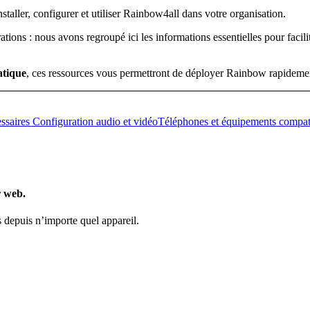
staller, configurer et utiliser Rainbow4all dans votre organisation.
tions : nous avons regroupé ici les informations essentielles pour facilit
atique
, ces ressources vous permettront de déployer Rainbow rapidemen
essaires
Configuration audio et vidéo
Téléphones et équipements compat
r web.
 depuis n’importe quel appareil.