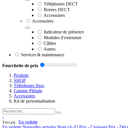
Téléphones DECT
Bornes DECT
Accessoires
Accessoires
Indicateur de présence
Modules d’extension
Câbles
Autres
Services & maintenance
Fourchette de prix
Produits
SHOP
Téléphones fixes
Gamme Pléiade
Accessoires
Kit de personnalisation
-
En vedette
Trier par :
En vedette
Nouvelles arrivées
Nom (A-Z)
Prix - Croissant
Prix - Déc